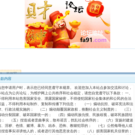
目，若填写
条款内容
当您申请用户时，表示您已经同意遵守本规章。 欢迎您加入本站点参加交流和讨论，
不能有空格，可以是中文，长度控制在 3-12 字节
本站点为公共论坛，为维护网上公共秩序和社会稳定，请您自觉遵守以下条款： 一、
不得利用本站危害国家安全、泄露国家秘密，不得侵犯国家社会集体的和公民的合法
最小长度：6 最大长度：16
权益，不得利用本站制作、复制和传播下列信息： （一）煽动抗拒、破坏宪法和法
律、行政法规实施的； （二）煽动颠覆国家政权，推翻社会主义制度的； （三）
请再输入一遍您上面填写的密码
煽动分裂国家、破坏国家统一的； （四）煽动民族仇恨、民族歧视，破坏民族团结
的； （五）捏造或者歪曲事实，散布谣言，扰乱社会秩序的； （六）宣扬封建迷
请填写真实并且最常用的邮箱
公开邮箱
信、淫秽、色情、赌博、暴力、凶杀、恐怖、教唆犯罪的； （七）公然侮辱他人或
者捏造事实诽谤他人的，或者进行其他恶意攻击的； （八）损害国家机关信誉的；
条款内容