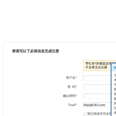
请填写以下必填信息完成注册
带红色*的都是必填项
不全将无法注册
用户名
*
密 码
*
确认密码
*
Email
*
我已阅读并完全同意