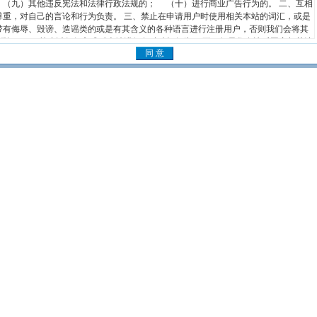
（九）其他违反宪法和法律行政法规的； （十）进行商业广告行为的。 二、互相
尊重，对自己的言论和行为负责。 三、禁止在申请用户时使用相关本站的词汇，或是
带有侮辱、毁谤、造谣类的或是有其含义的各种语言进行注册用户，否则我们会将其
删除。 四、禁止以任何方式对本站进行各种破坏行为。 五、如果您有违反国家相关法
律法规的行为，本站概不负责，您的登录论坛信息均被记录无疑，必要时，我们会向
相关的国家管理部门提供此类信息。