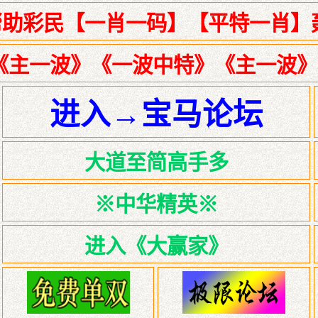
前帮助彩民【一肖一码】【平特一肖
上《主一波》《一波中特》《主一波》
进入→宝马论坛
大道至简高手多
※中华精英※
进入《大赢家》