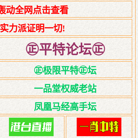
】轰动全网点击查看
实力派证明一切!
㊣平特论坛㊣
㊣极限平特㊣坛
一品堂权威老站
凤凰马经高手坛