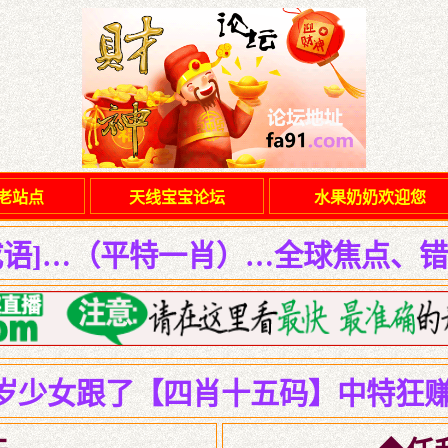
坛老站点
天线宝宝论坛
水果奶奶欢迎您
字成语]…（平特一肖）…全球焦点、
１８岁少女跟了【四肖十五码】中特狂赚