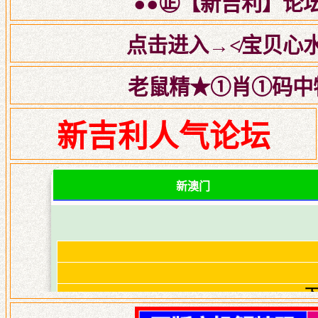
●●㊣【新吉利】论坛
点击进入→≮宝贝心水
老鼠精★①肖①码中
新吉利人气论坛