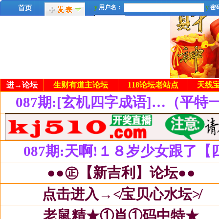
y
用户名：
y
密
首页
银行
表格显示
刷新论坛
进→论坛
生财有道主论坛
118论坛老站点
天线
087期:[玄机四字成语]…（
087期:天啊!１８岁少女跟了
●●㊣【新吉利】论坛●●
点击进入→≮宝贝心水坛≯
老鼠精★①肖①码中特★