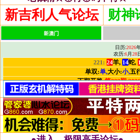
新吉利人气论坛
财神
●进入→极限高手论坛●