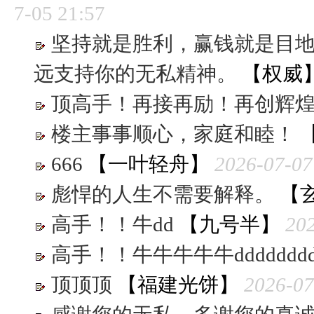
7-05 21:57
坚持就是胜利，赢钱就是目
远支持你的无私精神。
【
权威
顶高手！再接再励！再创辉
楼主事事顺心，家庭和睦！
666
【
一叶轻舟
】
2026-07-07
彪悍的人生不需要解释。
【
高手！！牛dd
【
九号半
】
20
高手！！牛牛牛牛牛dddddddd
顶顶顶
【
福建光饼
】
2026-07