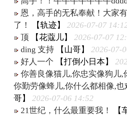
高手！！牛牛牛牛牛牛牛dddddd
恩，高手的无私奉献！大家有
了！
【
轨迹
】
2026-07-07 14:1
顶
【
花蔻儿
】
2026-07-07 12
ding 支持
【
山哥
】
2026-07-0
好人一个
【
打倒小日本
】
202
你善良像猫儿,你忠实像狗儿,
你勤劳像蜂儿,你什么都相像,
哥
】
2026-07-06 14:52
21世纪，什么最重要我！
【