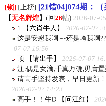
[21错04]074
[锁]
[上榜]
【
无名辉煌
】
(
回
26
帖
)
2026-07-05
1
【
六肖牛人
】
2026-07-07 2
这是安慰我啊~~还是垮我啊?
-07-07 16:56
顶
【
请出手
】
2026-07-07 16
注:偶是女滴,千真万确,毋庸置
请高手坚持发表，早日更新！
2026-07-07 14:23
高手！！牛D
【
问江红
】
202