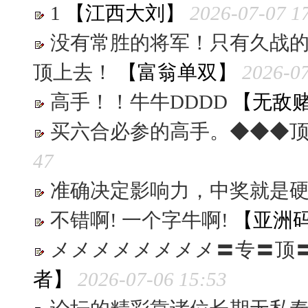
1
【
江西大刘
】
2026-07-07 1
没有常胜的将军！只有久战的英雄
顶上去！
【
富翁单双
】
2026-07
高手！！牛牛DDDD
【
无敌
买六合必参的高手。◆◆◆
47
准确决定影响力，中奖就是
不错啊! 一个字牛啊!
【
亚洲
メメメメメメメメ〓专〓顶
者
】
2026-07-06 15:53