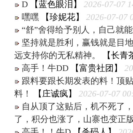
D
【
蓝色眼泪
】
2026-07-07 1
嘿嘿
【
珍妮花
】
2026-07-07 
“舒”舍得给予别人，自己就
坚持就是胜利，赢钱就是目
远支持你的无私精神。
【
长青
高手！牛DD
【
富贵社团
】
20
跟料要跟长期发表的料！顶
料！
【
庄诚疯
】
2026-07-07 00
自从顶了这贴后，机不死了
了，积分也涨了，山寨也变正
高手！！牛D
【
杀码人
】
202