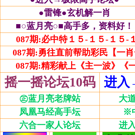
●雷锋●玄机解一肖
■○蓝月亮○■高手多，资料好！
087期:必中特１５-１５-１５
087期:勇往直前帮助彩民【
087期:精彩献上《主一波》
摇一摇论坛10码
进入
㊣蓝月亮老牌站
大
凤凰马经高手坛
※
六合一家人论坛
进