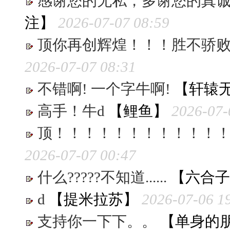
感谢您的无私，多谢您的真
注
】
2026-07-07 08:59
顶你再创辉煌！！！胜不骄
2026-07-07 08:31
不错啊! 一个字牛啊!
【
轩辕
高手！牛d
【
鲤鱼
】
2026-07-
顶！！！！！！！！！！！
2026-07-07 00:47
什么?????不知道......
【
六合
d
【
提米拉苏
】
2026-07-06 1
支持你一下下。。
【
单身的